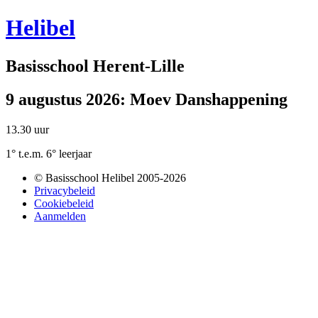
Helibel
Basisschool Herent-Lille
9 augustus 2026: Moev Danshappening
13.30 uur
1° t.e.m. 6° leerjaar
© Basisschool Helibel 2005-2026
Privacybeleid
Cookiebeleid
Aanmelden